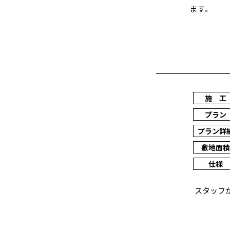
ます。
施 工
プラン
プラン詳
敷地面積
仕様
スタッフ