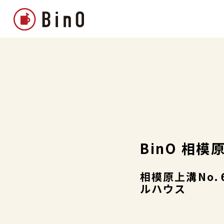
BinO 相模
相模原上溝No.６
ルハウス