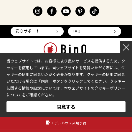
安心サポート
FAQ
当ウェブサイトでは、お客様により良いサービスを提供するため、ク
ッキーを使用しています。当ウェブサイトを閲覧いただく際には、ク
本部へのお問い合わせ
加盟企業の募集
ッキーの使用に同意いただく必要があります。クッキーの使用に同意
いただける場合は「同意」ボタンをクリックしてください。クッキー
会社情報
加盟店様ログイン
に関する情報や設定については、本ウェブサイトの
クッキーポリシー
プライバシーポリシー
について
をご確認ください。
COPYRIGHT © BinO ALL RIGHTS RESERVED.
同意する
モデルハウス来場予約