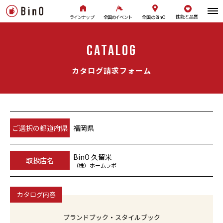
性能と品質
全国のBinO
ラインナップ
全国のイベント
CATALOG
カタログ請求フォーム
ご選択の都道府県
福岡県
BinO 久留米
取扱店名
（株）ホームラボ
カタログ内容
ブランドブック・スタイルブック