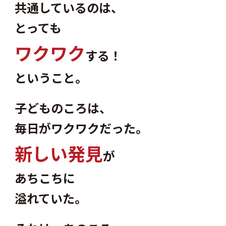
共通しているのは、
とっても
ワ
ク
ワ
ク
する！
ということ。
子どものころは、
毎日がワクワクだった。
新
し
い
発
見
が
あちこちに
溢れていた。