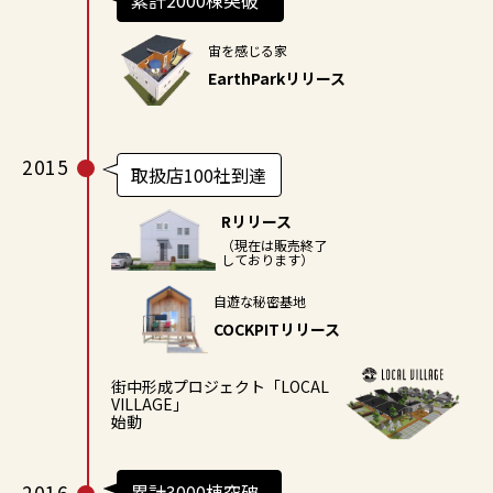
宙を感じる家
EarthParkリリース
2015
取扱店100社到達
Rリリース
（現在は販売終了
しております）
自遊な秘密基地
COCKPITリリース
街中形成プロジェクト
「LOCAL
VILLAGE」
始動
2016
累計3000棟突破