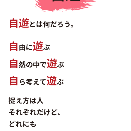
自
遊
とは何だろう。
自
遊
由に
ぶ
自
遊
然の中で
ぶ
自
遊
ら考えて
ぶ
捉え方は人
それぞれだけど、
どれにも