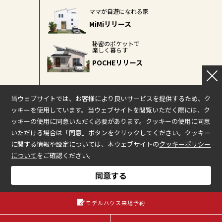
ママが自遊になれる家
MiMiリリース
秘密のポケットで
楽しく暮らす
POCHEリリース
SHARES蒲郡へ出展
当ウェブサイトでは、お客様により良いサービスを提供するため、ク
ッキーを使用しています。当ウェブサイトを閲覧いただく際には、ク
ッキーの使用に同意いただく必要があります。クッキーの使用に同意
2018
いただける場合は「同意」ボタンをクリックしてください。クッキー
累計5000棟突破
に関する情報や設定については、本ウェブサイトの
クッキーポリシー
について
をご確認ください。
太陽と海が似合う平屋
MONICAリリース
同意する
モデルハウス来場予約
2019
人気商品のリニューアルプラン