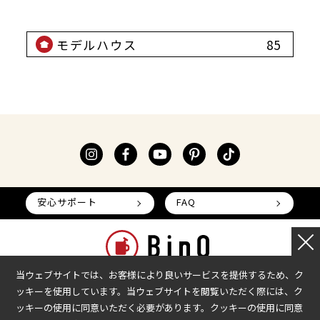
北海道
モデルハウス
85
青森県
岩手県
宮城県
秋田県
山形県
福島県
茨城県
安心サポート
FAQ
栃木県
群馬県
埼玉県
千葉県
当ウェブサイトでは、お客様により良いサービスを提供するため、ク
ッキーを使用しています。当ウェブサイトを閲覧いただく際には、ク
東京都
本部へのお問い合わせ
加盟企業の募集
ッキーの使用に同意いただく必要があります。クッキーの使用に同意
神奈川県