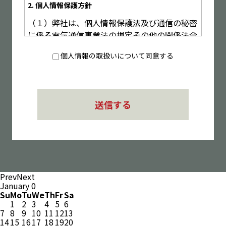
2. 個人情報保護方針
（１）弊社は、個人情報保護法及び通信の秘密
に係る電気通信事業法の規定その他の関係法令
を遵守します。
個人情報の取扱いについて同意する
（２）弊社は、電気通信事業における個人情報
保護に関するガイドライン（平成16年8月31日
総務省告示第695号）を遵守します。
（３）弊社では取り扱うすべての個人情報に対
し、適切な管理を行います。
（４）弊社で業務に従事するすべての者は、会
員皆様をはじめとする各種個人情報を守り、そ
の信頼に応えます。
（５）弊社は、情報への不正アクセス、情報の
紛失、破壊、改ざん及び漏えいなどを防ぐた
Prev
Next
め、必要かつ適切な安全管理措置を講じるとと
January
0
もにその改善に努めます。
Su
Mo
Tu
We
Th
Fr
Sa
1
2
3
4
5
6
3. 個人情報の取扱について
7
8
9
10
11
12
13
14
15
16
17
18
19
20
（１）利用目的の特定