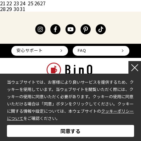
21
22
23
24
25
26
27
弊社では、取得した会員の氏名、住所、電話番
28
29
30
31
号等の個人情報を下記の目的で利用します。
弊社のサービスの提供、会員の本人確認、料金
の請求、お問合せ対応、弊社のサービス等の変
更・休廃止の通知、弊社が提供する他サービス
のお知らせ・各種イベント・キャンペーンの案
内に利用いたします。
安心サポート
FAQ
（２）個人情報の開示
弊社は、会員から自己に関する個人情報の開示
の請求があった場合は、本人確認を行ったうえ
で、これに応じます。また、個人情報の内容の
当ウェブサイトでは、お客様により良いサービスを提供するため、ク
訂正等の申出があった場合も、速やかに対応い
ッキーを使用しています。当ウェブサイトを閲覧いただく際には、ク
たします。
本部へのお問い合わせ
加盟企業の募集
ッキーの使用に同意いただく必要があります。クッキーの使用に同意
（３）個人情報の利用・提供
いただける場合は「同意」ボタンをクリックしてください。クッキー
会社情報
加盟店様ログイン
サービスを提供するために必要な範囲でお客さ
に関する情報や設定については、本ウェブサイトの
クッキーポリシー
プライバシーポリシー
まの個人情報を取得し、取得目的の範囲内で利
について
をご確認ください。
用・提供を行います。
COPYRIGHT © BinO ALL RIGHTS RESERVED.
同意する
（４）第三者提供
弊社は、個人情報を取得目的の範囲内で利用す