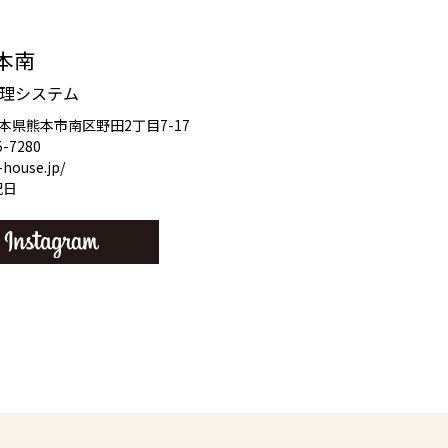
熊本南
理システム
4 熊本県熊本市南区野田2丁目7-17
5-7280
-house.jp/
祝日