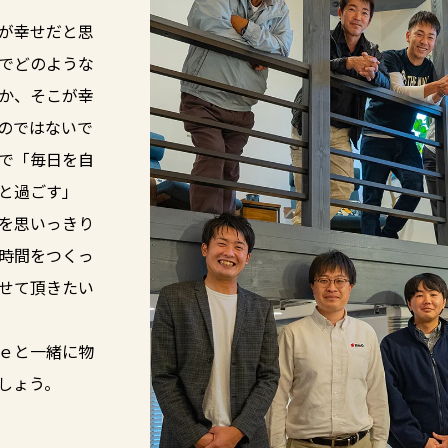
が幸せだと思
でどのような
か、そこが幸
のではないで
で「毎日を自
と過ごす」
を思いっきり
時間をつくっ
せて頂きたい
ｅと一緒に物
しょう。