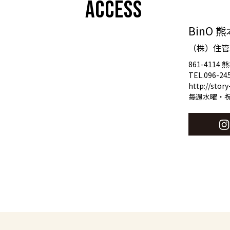
ACCESS
BinO 
（株）住管
861-411
TEL.096-24
http://story
毎週水曜・