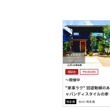
相談会
予約承認制
〜開催中
"家事ラク" 回遊動線の
ャパンディスタイルの家
【FEENA】個別相談会
熊本県
BinO 熊本南