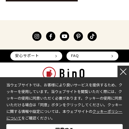
安心サポート
FAQ
当ウェブサイトでは、お客様により良いサービスを提供するため、ク
ッキーを使用しています。当ウェブサイトを閲覧いただく際には、ク
本部へのお問い合わせ
加盟企業の募集
ッキーの使用に同意いただく必要があります。クッキーの使用に同意
いただける場合は「同意」ボタンをクリックしてください。クッキー
会社情報
加盟店様ログイン
に関する情報や設定については、本ウェブサイトの
クッキーポリシー
プライバシーポリシー
について
をご確認ください。
COPYRIGHT © BinO ALL RIGHTS RESERVED.