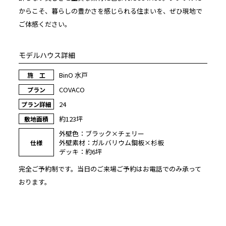
からこそ、暮らしの豊かさを感じられる住まいを、ぜひ現地で
ご体感ください。
モデルハウス詳細
BinO 水戸
施 工
COVACO
プラン
24
プラン詳細
約123坪
敷地面積
外壁色：ブラック×チェリー
外壁素材：ガルバリウム鋼板×杉板
仕様
デッキ：約6坪
完全ご予約制です。当日のご来場ご予約はお電話でのみ承って
おります。