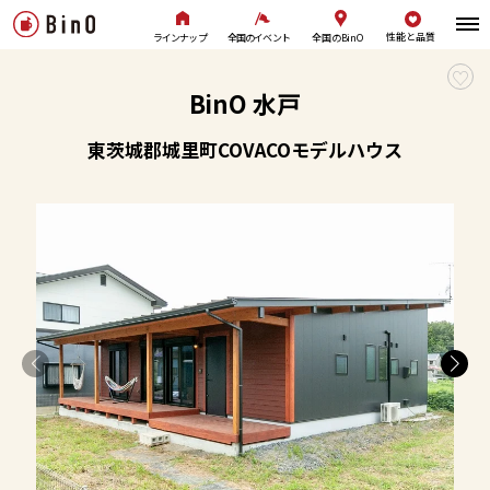
性能と品質
全国のBinO
ラインナップ
全国のイベント
BinO 水戸
東茨城郡城里町COVACOモデルハウス