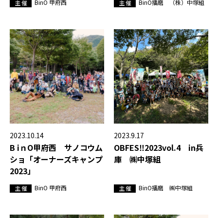
BinO 甲府西
BinO播磨 （株）中塚組
主 催
主 催
2023.10.14
2023.9.17
B iｎO甲府西 サノコウム
OBFES‼2023vol.4 in兵
ショ「オーナーズキャンプ
庫 ㈱中塚組
2023」
BinO 甲府西
BinO播磨 ㈱中塚組
主 催
主 催