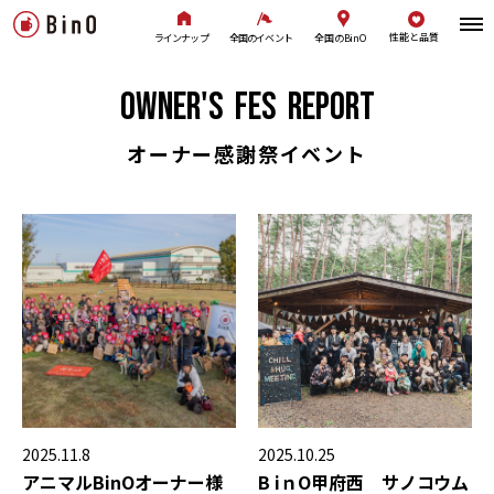
性能と品質
全国のBinO
ラインナップ
全国のイベント
OWNER'S
FES
REPORT
オーナー感謝祭イベント
2025.11.8
2025.10.25
アニマルBinOオーナー様
B iｎO甲府西 サノコウム