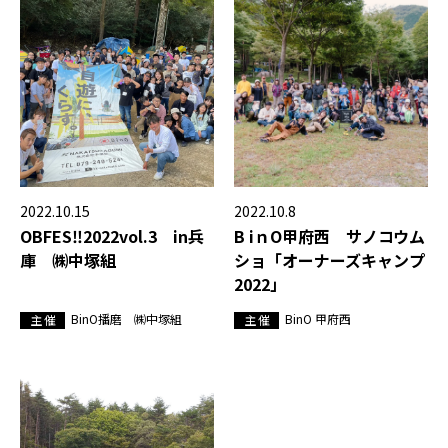
2022.10.15
2022.10.8
OBFES‼2022vol.3 in兵
B iｎO甲府西 サノコウム
庫 ㈱中塚組
ショ「オーナーズキャンプ
2022」
BinO播磨 ㈱中塚組
BinO 甲府西
主 催
主 催