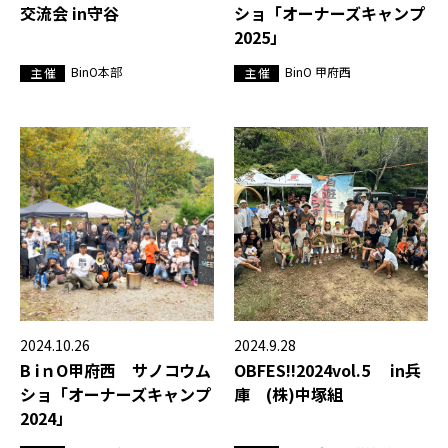
交流会 in守谷
ショ「オーナーズキャンプ
2025」
BinO本部
BinO 甲府西
主 催
主 催
2024.10.26
2024.9.28
B iｎO甲府西 サノコウム
OBFES!!2024vol.5 in兵
ショ「オーナーズキャンプ
庫 (株)中塚組
2024」