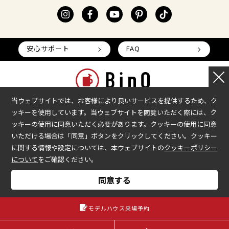
安心サポート
FAQ
当ウェブサイトでは、お客様により良いサービスを提供するため、ク
ッキーを使用しています。当ウェブサイトを閲覧いただく際には、ク
本部へのお問い合わせ
加盟企業の募集
ッキーの使用に同意いただく必要があります。クッキーの使用に同意
いただける場合は「同意」ボタンをクリックしてください。クッキー
会社情報
加盟店様ログイン
に関する情報や設定については、本ウェブサイトの
クッキーポリシー
プライバシーポリシー
について
をご確認ください。
COPYRIGHT © BinO ALL RIGHTS RESERVED.
同意する
モデルハウス来場予約