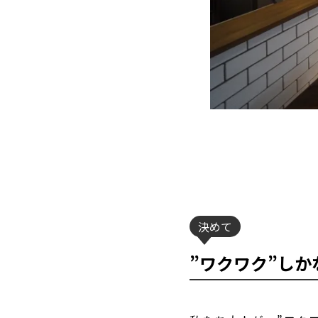
決めて
”ワクワク”しか