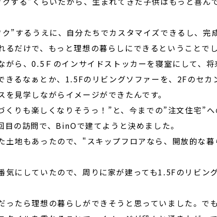
ワクする”くらいだから、生まれてきた子供はもっと喜ん
ワク”するうえに、自分たちでカスタマイズできるし、完
れるだけで、もっと理想の暮らしにできるということで
ながら、0.5Ｆのインサイドストッカーを寝室にして、将
できるなぁとか、1.5Fのリビングソファーを、2Fのセ
スを見学しながらイメージができたんです。
家づくりも楽しくなりそうっ！”と、今までの”注文住宅”
回目の訪問で、BinOで建てようと決めました。
た土地もあったので、"スキップフロアなら、開放的な暮
番気にしていたので、周りに家が建っても1.5Fのリビン
だったら理想の暮らしができそうと思っていました。で