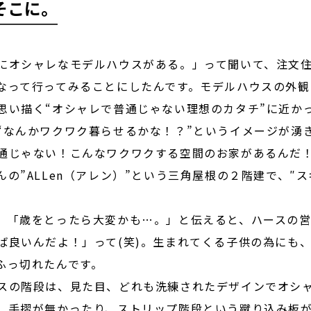
そこに。
にオシャレなモデルハウスがある。」って聞いて、注文
なって行ってみることにしたんです。モデルハウスの外観
思い描く“オシャレで普通じゃない理想のカタチ”に近か
“なんかワクワク暮らせるかな！？”というイメージが湧
通じゃない！こんなワクワクする空間のお家があるんだ
の”ALLen（アレン）”という三角屋根の２階建で、″
、「歳をとったら大変かも…。」と伝えると、ハースの営
ば良いんだよ！」って(笑)。生まれてくる子供の為にも
ふっ切れたんです。
スの階段は、見た目、どれも洗練されたデザインでオシ
、手摺が無かったり、ストリップ階段という蹴り込み板