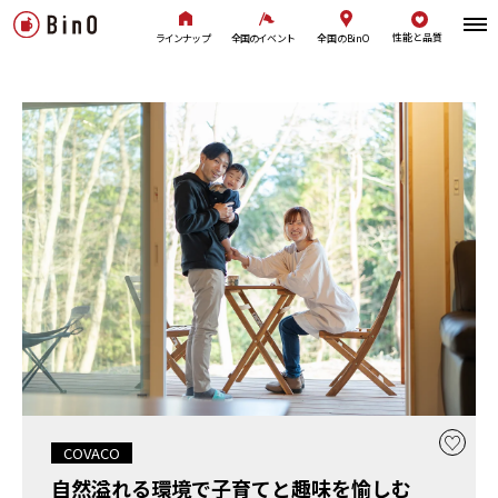
性能と品質
全国のBinO
ラインナップ
全国のイベント
COVACO
自然溢れる環境で子育てと趣味を愉しむ