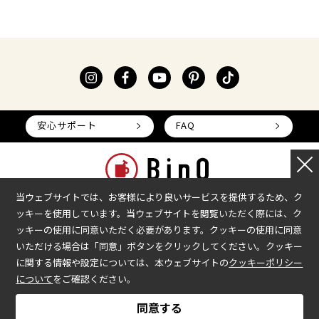
安心サポート
FAQ
当ウェブサイトでは、お客様により良いサービスを提供するため、ク
ッキーを使用しています。当ウェブサイトを閲覧いただく際には、ク
本部へのお問い合わせ
加盟企業の募集
ッキーの使用に同意いただく必要があります。クッキーの使用に同意
いただける場合は「同意」ボタンをクリックしてください。クッキー
会社情報
加盟店様ログイン
に関する情報や設定については、本ウェブサイトの
クッキーポリシー
プライバシーポリシー
について
をご確認ください。
COPYRIGHT © BinO ALL RIGHTS RESERVED.
同意する