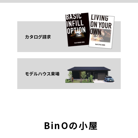
AZ-C4-4030-A
39.74㎡（24畳）
1F床面積
AZ-C2-2030-A
カタログ請求
19.87㎡（12畳）
1F床面積
モデルハウス来場
BinOの小屋