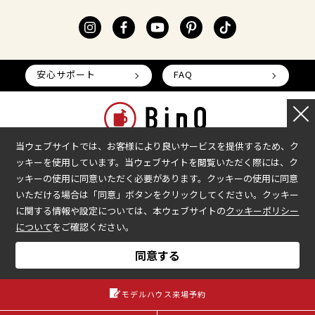
安心サポート
FAQ
当ウェブサイトでは、お客様により良いサービスを提供するため、ク
ッキーを使用しています。当ウェブサイトを閲覧いただく際には、ク
本部へのお問い合わせ
加盟企業の募集
ッキーの使用に同意いただく必要があります。クッキーの使用に同意
いただける場合は「同意」ボタンをクリックしてください。クッキー
会社情報
加盟店様ログイン
に関する情報や設定については、本ウェブサイトの
クッキーポリシー
プライバシーポリシー
について
をご確認ください。
COPYRIGHT © BinO ALL RIGHTS RESERVED.
同意する
モデルハウス来場予約