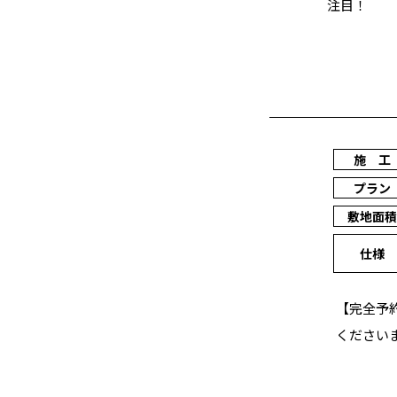
注目！
施 工
プラン
敷地面積
仕様
【完全予
ください