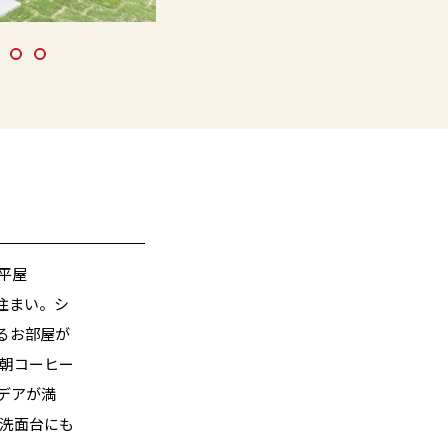
平屋
住まい。シ
るお部屋が
、朝コーヒー
デアが満
作洗面台にも