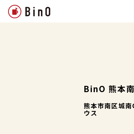
BinO 熊本
熊本市南区城南C
ウス