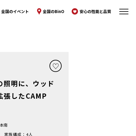
全国のイベント
全国のBinO
安心の性能と品質
の照明に、ウッド
拡張したCAMP
熊本南
家族構成：
4人