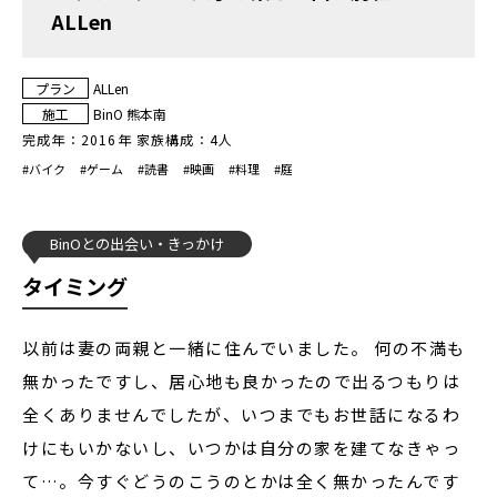
ALLen
プラン
ALLen
施工
BinO 熊本南
完成年：
2016年
家族構成：
4人
#
バイク
#
ゲーム
#
読書
#
映画
#
料理
#
庭
BinOとの出会い
きっかけ
タイミング
以前は妻の両親と一緒に住んでいました。 何の不満も
無かったですし、居心地も良かったので出るつもりは
全くありませんでしたが、いつまでもお世話になるわ
けにもいかないし、いつかは自分の家を建てなきゃっ
て…。今すぐどうのこうのとかは全く無かったんです