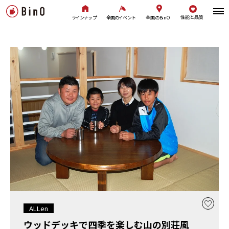
性能と品質
全国のBinO
ラインナップ
全国のイベント
ALLen
ウッドデッキで四季を楽しむ山の別荘風