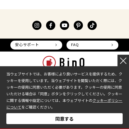
安心サポート
FAQ
当ウェブサイトでは、お客様により良いサービスを提供するため、ク
ッキーを使用しています。当ウェブサイトを閲覧いただく際には、ク
本部へのお問い合わせ
加盟企業の募集
ッキーの使用に同意いただく必要があります。クッキーの使用に同意
いただける場合は「同意」ボタンをクリックしてください。クッキー
会社情報
加盟店様ログイン
に関する情報や設定については、本ウェブサイトの
クッキーポリシー
プライバシーポリシー
について
をご確認ください。
COPYRIGHT © BinO ALL RIGHTS RESERVED.
同意する