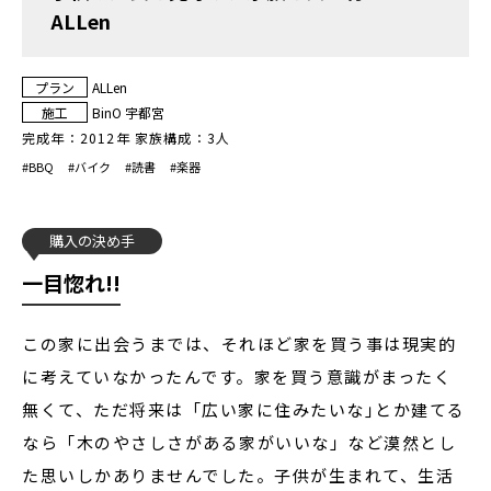
ALLen
プラン
ALLen
施工
BinO 宇都宮
完成年：
2012年
家族構成：
3人
#
BBQ
#
バイク
#
読書
#
楽器
購入の決め手
一目惚れ!!
この家に出会うまでは、それほど家を買う事は現実的
に考えていなかったんです。家を買う意識がまったく
無くて、ただ将来は「広い家に住みたいな｣とか建てる
なら「木のやさしさがある家がいいな」など漠然とし
た思いしかありませんでした。子供が生まれて、生活